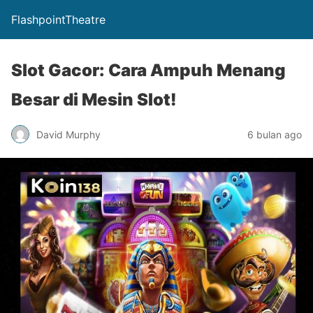
FlashpointTheatre
Slot Gacor: Cara Ampuh Menang
Besar di Mesin Slot!
David Murphy
6 bulan ago