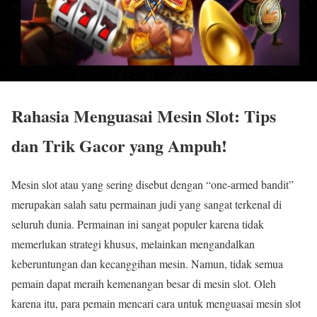
Rahasia Menguasai Mesin Slot: Tips
dan Trik Gacor yang Ampuh!
Mesin slot atau yang sering disebut dengan “one-armed bandit”
merupakan salah satu permainan judi yang sangat terkenal di
seluruh dunia. Permainan ini sangat populer karena tidak
memerlukan strategi khusus, melainkan mengandalkan
keberuntungan dan kecanggihan mesin. Namun, tidak semua
pemain dapat meraih kemenangan besar di mesin slot. Oleh
karena itu, para pemain mencari cara untuk menguasai mesin slot