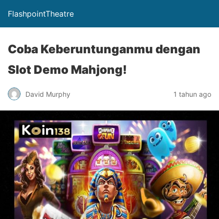
FlashpointTheatre
Coba Keberuntunganmu dengan
Slot Demo Mahjong!
David Murphy
1 tahun ago