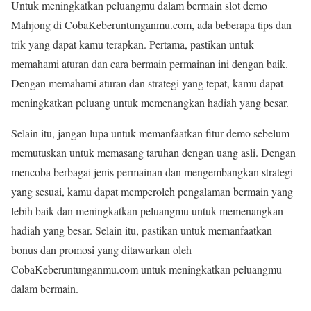
Untuk meningkatkan peluangmu dalam bermain slot demo
Mahjong di CobaKeberuntunganmu.com, ada beberapa tips dan
trik yang dapat kamu terapkan. Pertama, pastikan untuk
memahami aturan dan cara bermain permainan ini dengan baik.
Dengan memahami aturan dan strategi yang tepat, kamu dapat
meningkatkan peluang untuk memenangkan hadiah yang besar.
Selain itu, jangan lupa untuk memanfaatkan fitur demo sebelum
memutuskan untuk memasang taruhan dengan uang asli. Dengan
mencoba berbagai jenis permainan dan mengembangkan strategi
yang sesuai, kamu dapat memperoleh pengalaman bermain yang
lebih baik dan meningkatkan peluangmu untuk memenangkan
hadiah yang besar. Selain itu, pastikan untuk memanfaatkan
bonus dan promosi yang ditawarkan oleh
CobaKeberuntunganmu.com untuk meningkatkan peluangmu
dalam bermain.