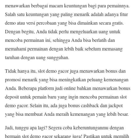
menawarkan berbagai macam keuntungan bagi para pemainnya.
Salah satu keuntungan yang paling menarik adalah adanya fitur
demo atau versi percobaan yang bisa dimainkan secara gratis.
Dengan begitu, Anda tidak perlu mengeluarkan uang untuk
mencoba permainan ini, sehingga Anda bisa berlatih dan
memahami permainan dengan lebih baik sebelum memasang
taruhan dengan uang sungguhan.
Tidak hanya itu, slot demo gacor juga menawarkan bonus dan
promosi menarik yang bisa meningkatkan peluang kemenangan
Anda. Beberapa platform judi online bahkan menawarkan bonus
deposit untuk pemain baru yang ingin mencoba permainan slot
demo gacor. Selain itu, ada juga bonus cashback dan jackpot
yang bisa membuat Anda meraih kemenangan yang lebih besar.
Jadi, tunggu apa lagi? Segera coba keberuntunganmu dengan
bermain slot demo gacor sekarang juga! Pastikan untuk memilih