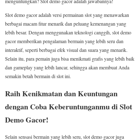
menguntungkan? Slot demo gacor adalah jawabannya!
Slot demo gacor adalah versi permainan slot yang menawarkan
berbagai macam fitur menarik dan peluang kemenangan yang
lebih besar. Dengan menggunakan teknologi canggih, slot demo
gacor memberikan pengalaman bermain yang lebih seru dan
interaktif, seperti berbagai efek visual dan suara yang menarik.
Selain itu, para pemain juga bisa menikmati grafis yang lebih baik
dan gameplay yang lebih lancar, sehingga akan membuat Anda
semakin betah bermain di slot ini.
Raih Kenikmatan dan Keuntungan
dengan Coba Keberuntunganmu di Slot
Demo Gacor!
Selain sensasi bermain yang lebih seru, slot demo gacor juga