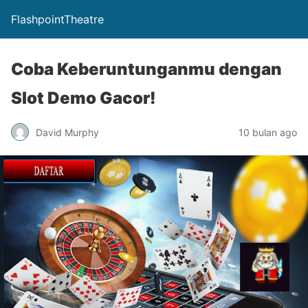
FlashpointTheatre
Coba Keberuntunganmu dengan
Slot Demo Gacor!
David Murphy
10 bulan ago