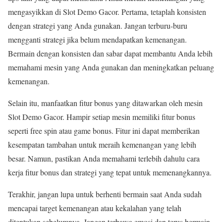
mengasyikkan di Slot Demo Gacor. Pertama, tetaplah konsisten
dengan strategi yang Anda gunakan. Jangan terburu-buru
mengganti strategi jika belum mendapatkan kemenangan.
Bermain dengan konsisten dan sabar dapat membantu Anda lebih
memahami mesin yang Anda gunakan dan meningkatkan peluang
kemenangan.
Selain itu, manfaatkan fitur bonus yang ditawarkan oleh mesin
Slot Demo Gacor. Hampir setiap mesin memiliki fitur bonus
seperti free spin atau game bonus. Fitur ini dapat memberikan
kesempatan tambahan untuk meraih kemenangan yang lebih
besar. Namun, pastikan Anda memahami terlebih dahulu cara
kerja fitur bonus dan strategi yang tepat untuk memenangkannya.
Terakhir, jangan lupa untuk berhenti bermain saat Anda sudah
mencapai target kemenangan atau kekalahan yang telah
ditentukan sebelumnya. Jangan terbawa emosi dan terus bermain