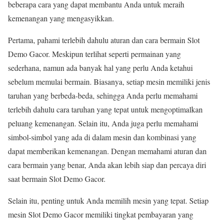
beberapa cara yang dapat membantu Anda untuk meraih
kemenangan yang mengasyikkan.
Pertama, pahami terlebih dahulu aturan dan cara bermain Slot
Demo Gacor. Meskipun terlihat seperti permainan yang
sederhana, namun ada banyak hal yang perlu Anda ketahui
sebelum memulai bermain. Biasanya, setiap mesin memiliki jenis
taruhan yang berbeda-beda, sehingga Anda perlu memahami
terlebih dahulu cara taruhan yang tepat untuk mengoptimalkan
peluang kemenangan. Selain itu, Anda juga perlu memahami
simbol-simbol yang ada di dalam mesin dan kombinasi yang
dapat memberikan kemenangan. Dengan memahami aturan dan
cara bermain yang benar, Anda akan lebih siap dan percaya diri
saat bermain Slot Demo Gacor.
Selain itu, penting untuk Anda memilih mesin yang tepat. Setiap
mesin Slot Demo Gacor memiliki tingkat pembayaran yang