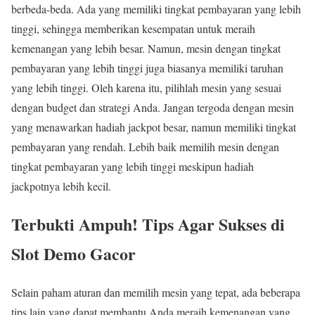
berbeda-beda. Ada yang memiliki tingkat pembayaran yang lebih
tinggi, sehingga memberikan kesempatan untuk meraih
kemenangan yang lebih besar. Namun, mesin dengan tingkat
pembayaran yang lebih tinggi juga biasanya memiliki taruhan
yang lebih tinggi. Oleh karena itu, pilihlah mesin yang sesuai
dengan budget dan strategi Anda. Jangan tergoda dengan mesin
yang menawarkan hadiah jackpot besar, namun memiliki tingkat
pembayaran yang rendah. Lebih baik memilih mesin dengan
tingkat pembayaran yang lebih tinggi meskipun hadiah
jackpotnya lebih kecil.
Terbukti Ampuh! Tips Agar Sukses di
Slot Demo Gacor
Selain paham aturan dan memilih mesin yang tepat, ada beberapa
tips lain yang dapat membantu Anda meraih kemenangan yang