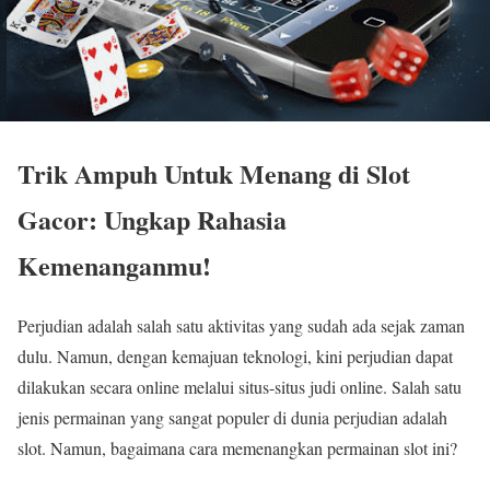
Trik Ampuh Untuk Menang di Slot
Gacor: Ungkap Rahasia
Kemenanganmu!
Perjudian adalah salah satu aktivitas yang sudah ada sejak zaman
dulu. Namun, dengan kemajuan teknologi, kini perjudian dapat
dilakukan secara online melalui situs-situs judi online. Salah satu
jenis permainan yang sangat populer di dunia perjudian adalah
slot. Namun, bagaimana cara memenangkan permainan slot ini?