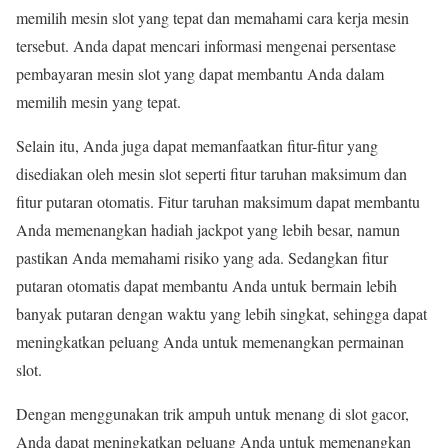
memilih mesin slot yang tepat dan memahami cara kerja mesin
tersebut. Anda dapat mencari informasi mengenai persentase
pembayaran mesin slot yang dapat membantu Anda dalam
memilih mesin yang tepat.
Selain itu, Anda juga dapat memanfaatkan fitur-fitur yang
disediakan oleh mesin slot seperti fitur taruhan maksimum dan
fitur putaran otomatis. Fitur taruhan maksimum dapat membantu
Anda memenangkan hadiah jackpot yang lebih besar, namun
pastikan Anda memahami risiko yang ada. Sedangkan fitur
putaran otomatis dapat membantu Anda untuk bermain lebih
banyak putaran dengan waktu yang lebih singkat, sehingga dapat
meningkatkan peluang Anda untuk memenangkan permainan
slot.
Dengan menggunakan trik ampuh untuk menang di slot gacor,
Anda dapat meningkatkan peluang Anda untuk memenangkan