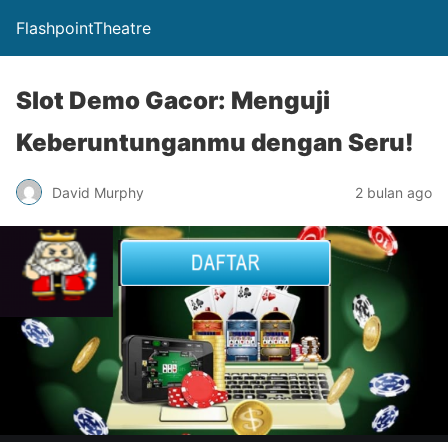
FlashpointTheatre
Slot Demo Gacor: Menguji
Keberuntunganmu dengan Seru!
David Murphy
2 bulan ago