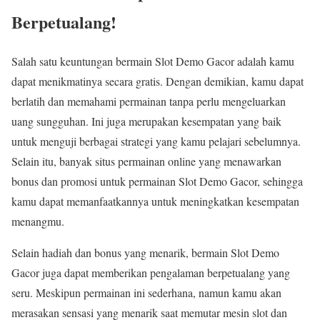
Berpetualang!
Salah satu keuntungan bermain Slot Demo Gacor adalah kamu
dapat menikmatinya secara gratis. Dengan demikian, kamu dapat
berlatih dan memahami permainan tanpa perlu mengeluarkan
uang sungguhan. Ini juga merupakan kesempatan yang baik
untuk menguji berbagai strategi yang kamu pelajari sebelumnya.
Selain itu, banyak situs permainan online yang menawarkan
bonus dan promosi untuk permainan Slot Demo Gacor, sehingga
kamu dapat memanfaatkannya untuk meningkatkan kesempatan
menangmu.
Selain hadiah dan bonus yang menarik, bermain Slot Demo
Gacor juga dapat memberikan pengalaman berpetualang yang
seru. Meskipun permainan ini sederhana, namun kamu akan
merasakan sensasi yang menarik saat memutar mesin slot dan