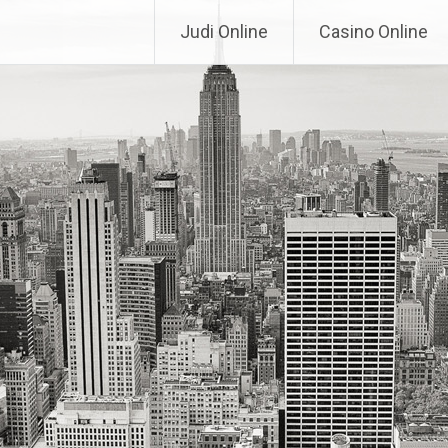
Judi Online
Casino Online