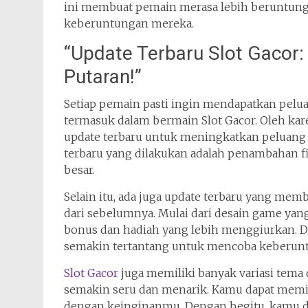
ini membuat pemain merasa lebih beruntung
keberuntungan mereka.
“Update Terbaru Slot Gacor:
Putaran!”
Setiap pemain pasti ingin mendapatkan pelu
termasuk dalam bermain Slot Gacor. Oleh ka
update terbaru untuk meningkatkan peluang 
terbaru yang dilakukan adalah penambahan 
besar.
Selain itu, ada juga update terbaru yang me
dari sebelumnya. Mulai dari desain game ya
bonus dan hadiah yang lebih menggiurkan. D
semakin tertantang untuk mencoba keberuntu
Slot Gacor
juga memiliki banyak variasi tema
semakin seru dan menarik. Kamu dapat memili
dengan keinginanmu. Dengan begitu, kamu d