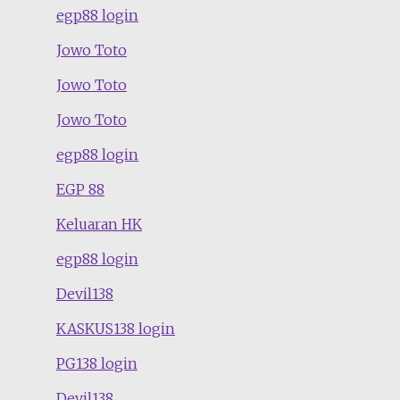
egp88 login
Jowo Toto
Jowo Toto
Jowo Toto
egp88 login
EGP 88
Keluaran HK
egp88 login
Devil138
KASKUS138 login
PG138 login
Devil138