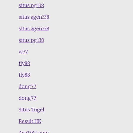
situs pg138
situs agen338
situs agen338
situs pg138
w77
fly88
fly88
dong77
dong77
Situs Togel
Result HK
Asu138 Login