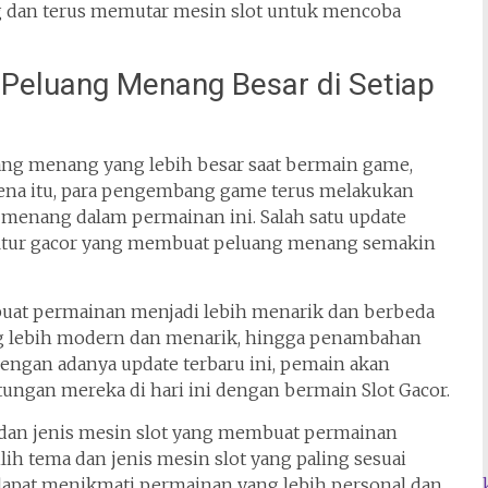
 dan terus memutar mesin slot untuk mencoba
 Peluang Menang Besar di Setiap
ang menang yang lebih besar saat bermain game,
rena itu, para pengembang game terus melakukan
menang dalam permainan ini. Salah satu update
fitur gacor yang membuat peluang menang semakin
mbuat permainan menjadi lebih menarik dan berbeda
ng lebih modern dan menarik, hingga penambahan
engan adanya update terbaru ini, pemain akan
ngan mereka di hari ini dengan bermain Slot Gacor.
 dan jenis mesin slot yang membuat permainan
h tema dan jenis mesin slot yang paling sesuai
apat menikmati permainan yang lebih personal dan