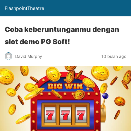
FlashpointTheatre
Coba keberuntunganmu dengan
slot demo PG Soft!
David Murphy
10 bulan ago