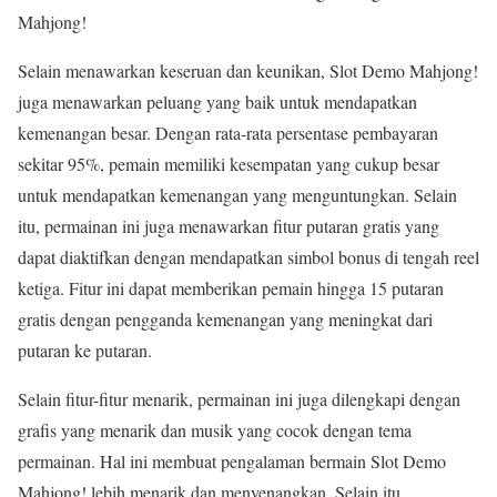
Mahjong!
Selain menawarkan keseruan dan keunikan, Slot Demo Mahjong!
juga menawarkan peluang yang baik untuk mendapatkan
kemenangan besar. Dengan rata-rata persentase pembayaran
sekitar 95%, pemain memiliki kesempatan yang cukup besar
untuk mendapatkan kemenangan yang menguntungkan. Selain
itu, permainan ini juga menawarkan fitur putaran gratis yang
dapat diaktifkan dengan mendapatkan simbol bonus di tengah reel
ketiga. Fitur ini dapat memberikan pemain hingga 15 putaran
gratis dengan pengganda kemenangan yang meningkat dari
putaran ke putaran.
Selain fitur-fitur menarik, permainan ini juga dilengkapi dengan
grafis yang menarik dan musik yang cocok dengan tema
permainan. Hal ini membuat pengalaman bermain Slot Demo
Mahjong! lebih menarik dan menyenangkan. Selain itu,