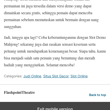
permainan ini juga tersedia dalam versi demo yang dapat
dimainkan secara gratis, sehingga pemain dapat mencoba
permainan sebelum memutuskan untuk bermain dengan uang
sungguhan.
Jadi, tunggu apa lagi? Coba keberuntunganmu dengan Slot Demo
Mahjong! sekarang juga dan rasakan sensasi keseruan serta
peluang untuk mendapatkan kemenangan besar. Siapa tahu, kamu
bisa menjadi salah satu pemain yang beruntung dan meraih
hadiah yang menggiurkan. Selamat mencoba!
Categories:
Judi Online
,
Situs Slot Gacor
,
Slot Online
FlashpointTheatre
Back to top
Exit mobile version