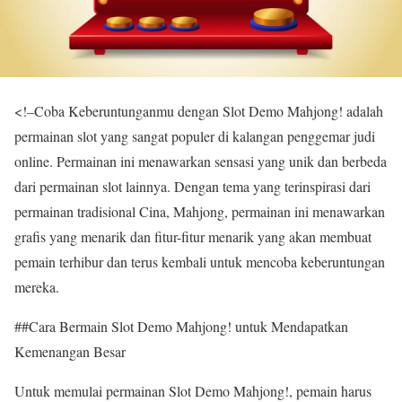
<!–Coba Keberuntunganmu dengan Slot Demo Mahjong! adalah
permainan slot yang sangat populer di kalangan penggemar judi
online. Permainan ini menawarkan sensasi yang unik dan berbeda
dari permainan slot lainnya. Dengan tema yang terinspirasi dari
permainan tradisional Cina, Mahjong, permainan ini menawarkan
grafis yang menarik dan fitur-fitur menarik yang akan membuat
pemain terhibur dan terus kembali untuk mencoba keberuntungan
mereka.
##Cara Bermain Slot Demo Mahjong! untuk Mendapatkan
Kemenangan Besar
Untuk memulai permainan Slot Demo Mahjong!, pemain harus