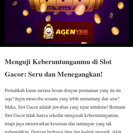
Menguji Keberuntunganmu di Slot
Gacor: Seru dan Menegangkan!
Pernahkah kamu merasa bosan dengan permainan yang itu-itu
saja? Ingin mencoba sesuatu yang lebih menantang dan seru?
Maka, Slot Gacor adalah jawaban yang tepat untukmu! Bermain
Slot Gacor tidak hanya sekedar mengasah keberuntunganmu,
tetapi juga menawarkan keseruan dan tantangan yang tak
terbantahkan. Dengan berbagai fitur dan hadiah menarik, tidak