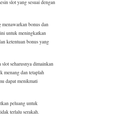
sin slot yang sesuai dengan
ang menawarkan bonus dan
 ini untuk meningkatkan
dan ketentuan bonus yang
n slot seharusnya dimainkan
uk menang dan tetaplah
amu dapat menikmati
atkan peluang untuk
dak terlalu serakah.