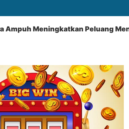
ara Ampuh Meningkatkan Peluang Men