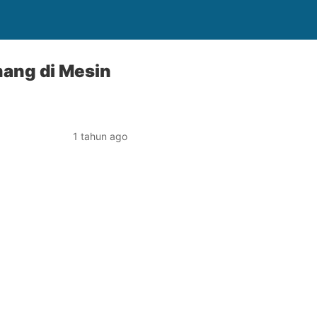
ang di Mesin
1 tahun ago