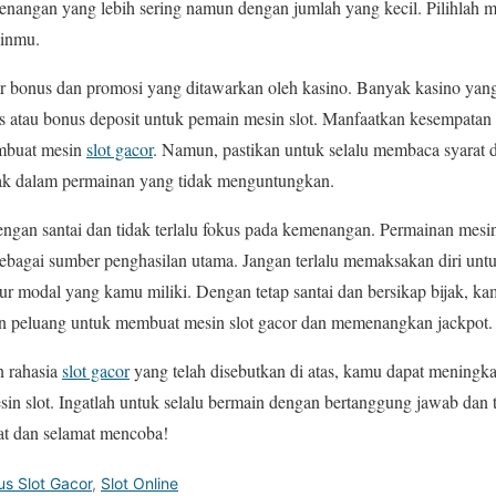
angan yang lebih sering namun dengan jumlah yang kecil. Pilihlah me
ainmu.
tur bonus dan promosi yang ditawarkan oleh kasino. Banyak kasino y
tis atau bonus deposit untuk pemain mesin slot. Manfaatkan kesempatan
mbuat mesin
slot gacor
. Namun, pastikan untuk selalu membaca syarat 
ebak dalam permainan yang tidak menguntungkan.
dengan santai dan tidak terlalu fokus pada kemenangan. Permainan mesi
ebagai sumber penghasilan utama. Jangan terlalu memaksakan diri unt
ur modal yang kamu miliki. Dengan tetap santai dan bersikap bijak, k
n peluang untuk membuat mesin slot gacor dan memenangkan jackpot.
n rahasia
slot gacor
yang telah disebutkan di atas, kamu dapat meningk
n slot. Ingatlah untuk selalu bermain dengan bertanggung jawab dan ti
at dan selamat mencoba!
us Slot Gacor
,
Slot Online