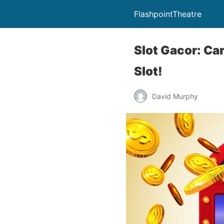
FlashpointTheatre
Slot Gacor: C
Slot!
David Murphy