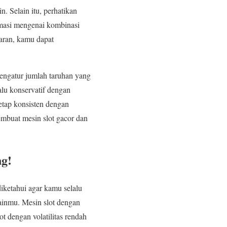
 Selain itu, perhatikan
rmasi mengenai kombinasi
aran, kamu dapat
engatur jumlah taruhan yang
alu konservatif dengan
etap konsisten dengan
mbuat mesin slot gacor dan
ng!
diketahui agar kamu selalu
mainmu. Mesin slot dengan
t dengan volatilitas rendah