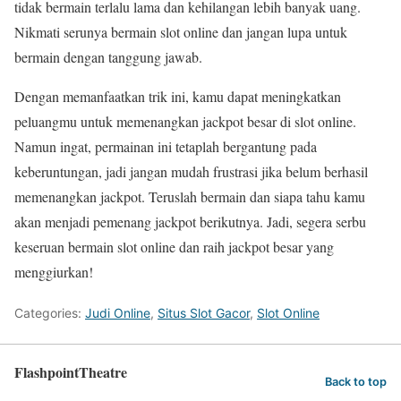
tidak bermain terlalu lama dan kehilangan lebih banyak uang.
Nikmati serunya bermain slot online dan jangan lupa untuk
bermain dengan tanggung jawab.
Dengan memanfaatkan trik ini, kamu dapat meningkatkan
peluangmu untuk memenangkan jackpot besar di slot online.
Namun ingat, permainan ini tetaplah bergantung pada
keberuntungan, jadi jangan mudah frustrasi jika belum berhasil
memenangkan jackpot. Teruslah bermain dan siapa tahu kamu
akan menjadi pemenang jackpot berikutnya. Jadi, segera serbu
keseruan bermain slot online dan raih jackpot besar yang
menggiurkan!
Categories:
Judi Online
,
Situs Slot Gacor
,
Slot Online
FlashpointTheatre
Back to top