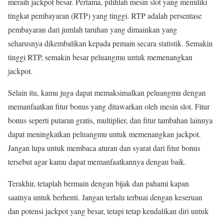
meraih jackpot besar. Pertama, pilihlah mesin slot yang memiliki
tingkat pembayaran (RTP) yang tinggi. RTP adalah persentase
pembayaran dari jumlah taruhan yang dimainkan yang
seharusnya dikembalikan kepada pemain secara statistik. Semakin
tinggi RTP, semakin besar peluangmu untuk memenangkan
jackpot.
Selain itu, kamu juga dapat memaksimalkan peluangmu dengan
memanfaatkan fitur bonus yang ditawarkan oleh mesin slot. Fitur
bonus seperti putaran gratis, multiplier, dan fitur tambahan lainnya
dapat meningkatkan peluangmu untuk memenangkan jackpot.
Jangan lupa untuk membaca aturan dan syarat dari fitur bonus
tersebut agar kamu dapat memanfaatkannya dengan baik.
Terakhir, tetaplah bermain dengan bijak dan pahami kapan
saatnya untuk berhenti. Jangan terlalu terbuai dengan keseruan
dan potensi jackpot yang besar, tetapi tetap kendalikan diri untuk