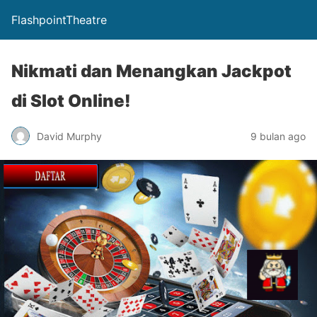
FlashpointTheatre
Nikmati dan Menangkan Jackpot
di Slot Online!
David Murphy
9 bulan ago