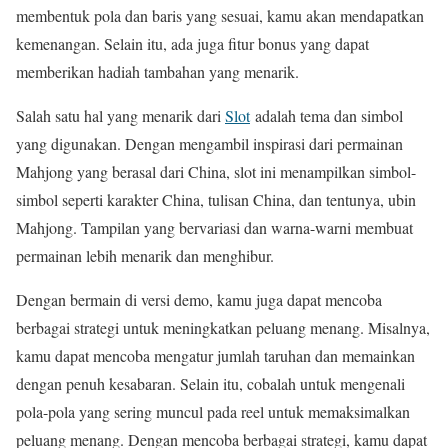
membentuk pola dan baris yang sesuai, kamu akan mendapatkan
kemenangan. Selain itu, ada juga fitur bonus yang dapat
memberikan hadiah tambahan yang menarik.
Salah satu hal yang menarik dari
Slot
adalah tema dan simbol
yang digunakan. Dengan mengambil inspirasi dari permainan
Mahjong yang berasal dari China, slot ini menampilkan simbol-
simbol seperti karakter China, tulisan China, dan tentunya, ubin
Mahjong. Tampilan yang bervariasi dan warna-warni membuat
permainan lebih menarik dan menghibur.
Dengan bermain di versi demo, kamu juga dapat mencoba
berbagai strategi untuk meningkatkan peluang menang. Misalnya,
kamu dapat mencoba mengatur jumlah taruhan dan memainkan
dengan penuh kesabaran. Selain itu, cobalah untuk mengenali
pola-pola yang sering muncul pada reel untuk memaksimalkan
peluang menang. Dengan mencoba berbagai strategi, kamu dapat