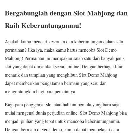
Bergabunglah dengan Slot Mahjong dan
Raih Keberuntunganmu!
Apakah kamu mencari keseruan dan keberuntungan dalam satu
permainan? Jika iya, maka kamu harus mencoba Slot Demo
Mahjong! Permainan ini merupakan salah satu dari banyak jenis
slot yang dapat dimainkan secara online. Dengan berbagai fitur
menarik dan tampilan yang menghibur, Slot Demo Mahjong
dapat memberikan pengalaman bermain yang seru dan
menguntungkan bagi para pemainnya.
Bagi para penggemar slot atau bahkan pemula yang baru saja
mulai mengenal dunia perjudian online, Slot Demo Mahjong bisa
menjadi pilihan yang tepat untuk mencoba keberuntunganmu.
Dengan bermain di versi demo, kamu dapat mempelajari cara